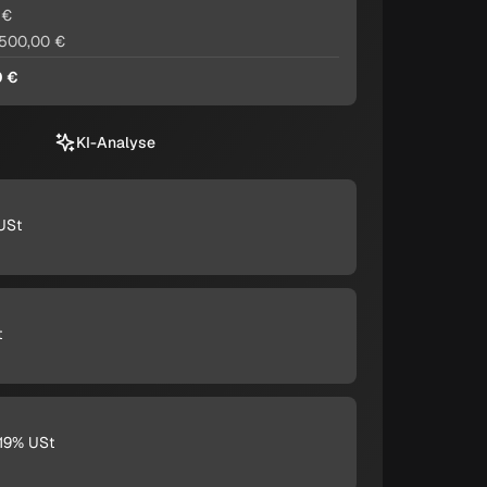
 €
 500,00 €
0 €
KI-Analyse
USt
t
 19% USt