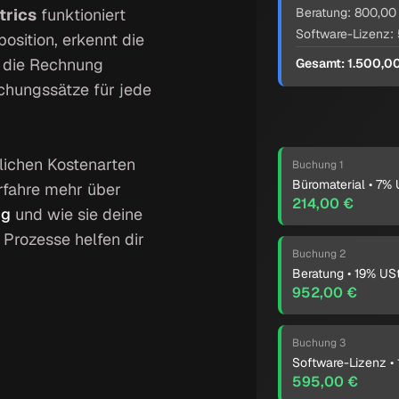
trics
funktioniert
Beratung: 800,00
Software-Lizenz:
osition, erkennt die
t die Rechnung
Gesamt: 1.500,0
uchungssätze für jede
ichen Kostenarten
Buchung 1
Büromaterial • 7% 
rfahre mehr über
214,00 €
ng
und wie sie deine
Prozesse helfen dir
Buchung 2
Beratung • 19% US
952,00 €
Buchung 3
Software-Lizenz •
595,00 €